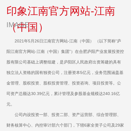
印象江南官方网站-江南
IMAGE
（中国）
2021年5月26日江南官方网站-江南（中国） （以下简称“庐
阳江南官方网站-江南（中国）集团”）在合肥庐阳产业发展投资控
股有限公司基础上调整组建，是庐阳区人民政府出资筹建的具有
独立法人资格的国有独资公司，注册资本5亿元，业务范围涵盖基
金管理、股权投资、股权投资管理、投资咨询、项目投资等。公
司资产总额达30.39亿元，累计管理及参股基金规模达240.16亿
元。
公司内设投资一部、投资二部、资产运营部、综合管理部、
财务核算中心、内控审计部六个部门，下辖6家全资子公司及29家